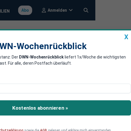
Anmelden
Abo
ILIEN
X
a
DWN-Wochenrückblick
WN-Wochenrückblick
stanz: Der
DWN-Wochenrückblick
liefert 1x/Woche die wichtigsten
 mit
. Für alle, deren Postfach überläuft.
m von AfD-Fraktionschef
Kostenlos abonnieren »
chutzerklärung
sowie die
AGB
gelesen und erkläre mich einverstanden.