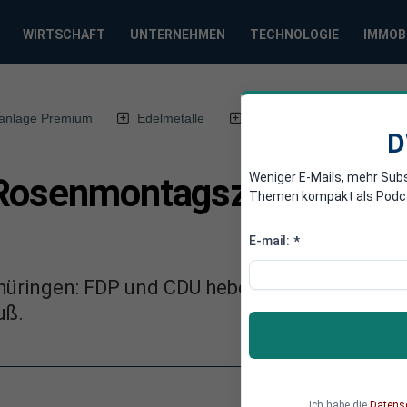
WIRTSCHAFT
UNTERNEHMEN
TECHNOLOGIE
IMMOB
anlage Premium
Edelmetalle
DWN-Magazin
Chin
D
Weniger E-Mails, mehr Sub
Rosenmontagszug startet
Themen kompakt als Podcast
E-mail:
*
hüringen: FDP und CDU heben den rechten Ar
uß.
Ich habe die
Datens