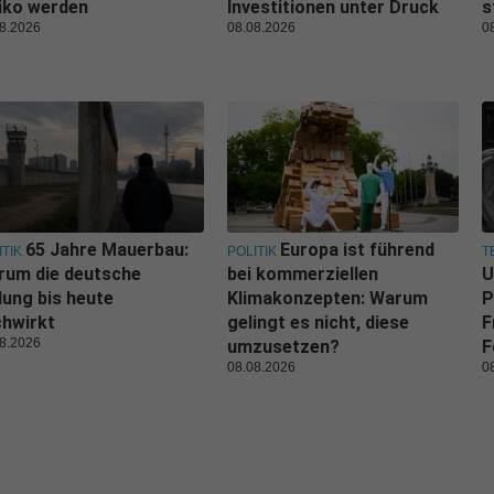
iko werden
Investitionen unter Druck
s
8.2026
08.08.2026
0
65 Jahre Mauerbau:
Europa ist führend
ITIK
POLITIK
T
rum die deutsche
bei kommerziellen
U
lung bis heute
Klimakonzepten: Warum
P
hwirkt
gelingt es nicht, diese
F
8.2026
umzusetzen?
F
08.08.2026
0