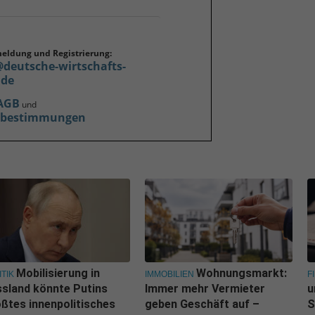
meldung und Registrierung:
@deutsche-wirtschafts-
.de
AGB
und
zbestimmungen
Mobilisierung in
Wohnungsmarkt:
ITIK
IMMOBILIEN
F
sland könnte Putins
Immer mehr Vermieter
u
ßtes innenpolitisches
geben Geschäft auf –
S