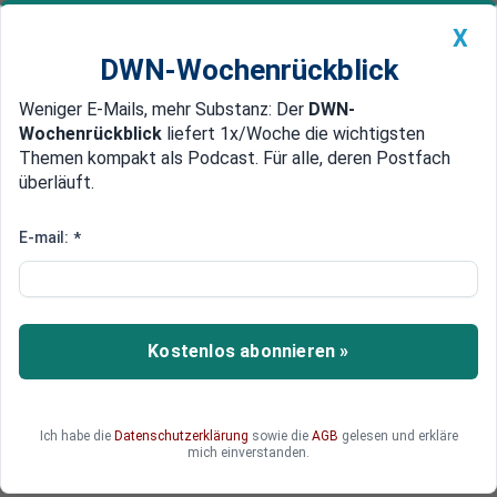
X
DWN-Wochenrückblick
Weniger E-Mails, mehr Substanz: Der
DWN-
Geldanlage Premium
Newsticker
MEIN DWN:
Wochenrückblick
liefert 1x/Woche die wichtigsten
Edelmetalle
DWN-Magazin
China
Themen kompakt als Podcast. Für alle, deren Postfach
überläuft.
DWN-Wochenrückblick
Auto Premium
Erntebericht 2020: Ertrag
E-mail:
*
unterm Durchschnitt, große
regionale Unterschiede
Kostenlos abonnieren »
«Die Erträge sind im Bundesdurchschnitt besser
als erwartet, wenn auch leicht
unterdurchschnittlich», teilte
Bundesagrarministerin Julia Klöckner (CDU) in
Ich habe die
Datenschutzerklärung
sowie die
AGB
gelesen und erkläre
mich einverstanden.
Bonn mit.