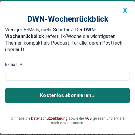
X
DWN-Wochenrückblick
Weniger E-Mails, mehr Substanz: Der
DWN-
Geldanlage Premium
Newsticker
MEIN DWN:
Wochenrückblick
liefert 1x/Woche die wichtigsten
Edelmetalle
DWN-Magazin
China
Themen kompakt als Podcast. Für alle, deren Postfach
überläuft.
DWN-Wochenrückblick
Auto Premium
Das Comeback der Tech-
E-mail:
*
Giganten: Neue Chancen für
Anleger
Kostenlos abonnieren »
Die Tech-Branche meldet sich mit Wucht zurück
– angetrieben von künstlicher Intelligenz, Cloud
Computing und Halbleiter-Boom. Nach einem
schwachen Jahresstart zeigt sich der Sektor
Ich habe die
Datenschutzerklärung
sowie die
AGB
gelesen und erkläre
mich einverstanden.
erstaunlich widerstandsfähig. Unternehmen wie
Nvidia, Microsoft oder TSMC profitieren von