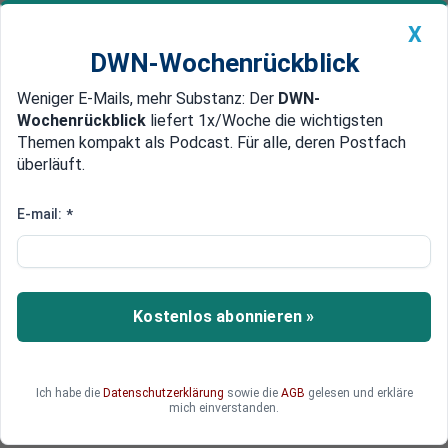
X
DWN-Wochenrückblick
Weniger E-Mails, mehr Substanz: Der
DWN-
Geldanlage Premium
Newsticker
MEIN DWN:
Wochenrückblick
liefert 1x/Woche die wichtigsten
Edelmetalle
DWN-Magazin
China
Themen kompakt als Podcast. Für alle, deren Postfach
überläuft.
DWN-Wochenrückblick
Auto Premium
„Putin festnageln“: Wie Victoria
E-mail:
*
Nuland Russlands Präsident
stürzen will
Kostenlos abonnieren »
Die US-Diplomatin Victoria Nuland, die unter Joe
Biden eine wichtige Rolle spielen könnte, hat vor
wenigen Monaten in einer Analyse ausgiebig
geschildert, wie sich Wladimir Putin stürzen ließe.
Ich habe die
Datenschutzerklärung
sowie die
AGB
gelesen und erkläre
mich einverstanden.