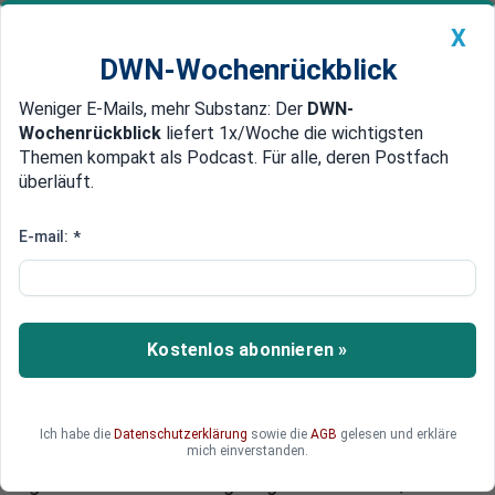
X
DWN-Wochenrückblick
Weniger E-Mails, mehr Substanz: Der
DWN-
Geldanlage Premium
Newsticker
MEIN DWN:
Wochenrückblick
liefert 1x/Woche die wichtigsten
Edelmetalle
DWN-Magazin
China
Themen kompakt als Podcast. Für alle, deren Postfach
überläuft.
DWN-Wochenrückblick
Auto Premium
Verrückte Ideen, knallhartes
E-mail:
*
Kalkül: Wie ein Mann unsere
Lebensweise verändert - und
dabei zum Super-Milliardär
Kostenlos abonnieren »
aufsteigt
DWN-Kolumnist Ernst Wolff zeichnet den Weg
Ich habe die
Datenschutzerklärung
sowie die
AGB
gelesen und erkläre
mich einverstanden.
eines Mannes nach, der es ganz nach oben
gebracht hat. Dank ungezügelter Fantasie,