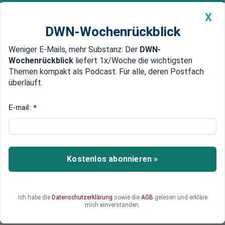
X
DWN-Wochenrückblick
Weniger E-Mails, mehr Substanz: Der
DWN-
Geldanlage Premium
Newsticker
MEIN DWN:
Wochenrückblick
liefert 1x/Woche die wichtigsten
Edelmetalle
DWN-Magazin
China
Themen kompakt als Podcast. Für alle, deren Postfach
überläuft.
DWN-Wochenrückblick
Auto Premium
50 Gigawatt stehen zur
E-mail:
*
Disposition: Geplante Stilllegung
von Kraftwerken gefährdet
Deutschlands Stromversorgung
Kostenlos abonnieren »
Die Regierung plant die Stilllegung von Atom- und
Kohlekraftwerken - woher der dann fehlende
Ich habe die
Datenschutzerklärung
sowie die
AGB
gelesen und erkläre
Strom kommen soll, weiß niemand.
mich einverstanden.