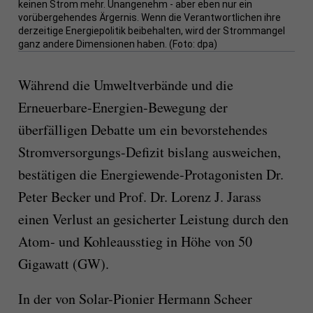
keinen Strom mehr. Unangenehm - aber eben nur ein
vorübergehendes Ärgernis. Wenn die Verantwortlichen ihre
derzeitige Energiepolitik beibehalten, wird der Strommangel
ganz andere Dimensionen haben. (Foto: dpa)
Während die Umwelt­ver­bän­de und die
Erneuerbare-Ene­rgien-Bewe­gung der
über­­fäl­­ligen Debat­te um ein bevor­stehendes
Strom­versor­gungs-Defizit bislang aus­wei­chen,
bestätigen die Energie­wen­de-Protagonisten Dr.
Pe­ter Becker und Prof. Dr. Lorenz J. Jarass
einen Verlust an gesicherter Leistung durch den
Atom‑ und Kohleausstieg in Höhe von 50
Gigawatt (GW).
In der von Solar-Pionier Hermann Scheer