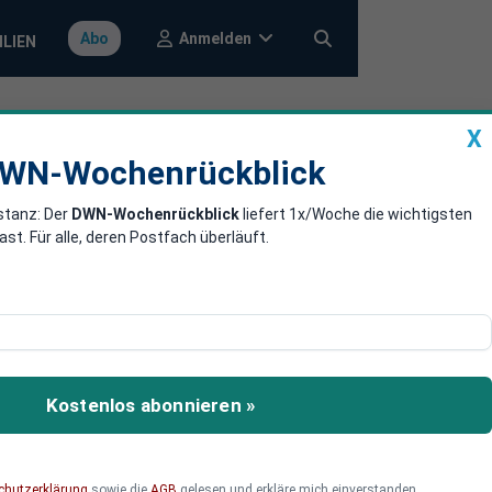
Anmelden
Abo
ILIEN
X
a
DWN-Wochenrückblick
WN-Wochenrückblick
stanz: Der
DWN-Wochenrückblick
liefert 1x/Woche die wichtigsten
ell zu
. Für alle, deren Postfach überläuft.
-Emissionen deutlich
istischen Erfolg.
Kostenlos abonnieren »
chutzerklärung
sowie die
AGB
gelesen und erkläre mich einverstanden.