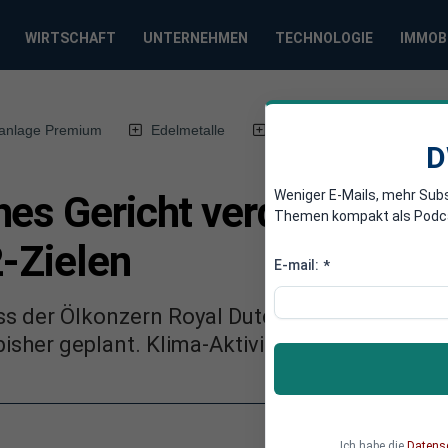
WIRTSCHAFT
UNTERNEHMEN
TECHNOLOGIE
IMMOB
anlage Premium
Edelmetalle
DWN-Magazin
Chin
D
Weniger E-Mails, mehr Sub
es Gericht verdonnert Sh
Themen kompakt als Podcast
2-Zielen
E-mail:
*
ss der Ölkonzern Royal Dutch Shell seine CO2
isher geplant. Klima-Aktivisten feiern den jur
Ich habe die
Datens