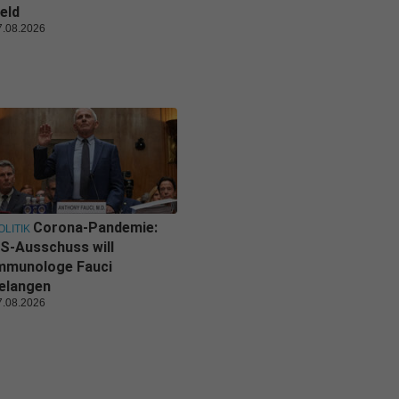
eld
7.08.2026
Corona-Pandemie:
OLITIK
S-Ausschuss will
mmunologe Fauci
elangen
7.08.2026