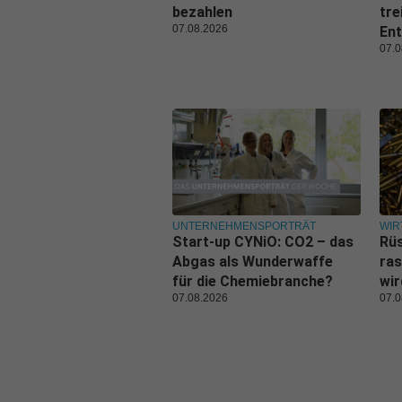
bezahlen
tre
07.08.2026
Ent
07.0
UNTERNEHMENSPORTRÄT
WIR
Start-up CYNiO: CO2 – das
Rüs
Abgas als Wunderwaffe
ras
für die Chemiebranche?
wi
07.08.2026
07.0