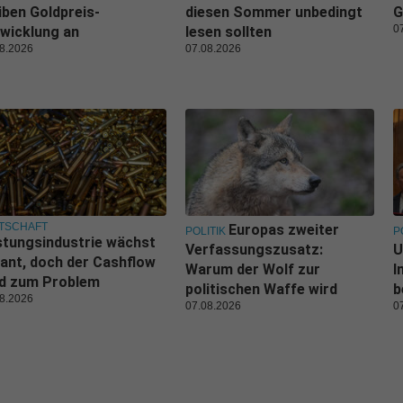
iben Goldpreis-
diesen Sommer unbedingt
G
0
wicklung an
lesen sollten
8.2026
07.08.2026
TSCHAFT
Europas zweiter
POLITIK
P
tungsindustrie wächst
Verfassungszusatz:
U
ant, doch der Cashflow
Warum der Wolf zur
I
rd zum Problem
politischen Waffe wird
b
8.2026
07.08.2026
0