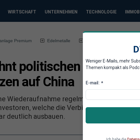
WIRTSCHAFT
UNTERNEHMEN
TECHNOLOGIE
IMMOB
anlage Premium
Edelmetalle
DWN-Magazin
Chin
D
Weniger E-Mails, mehr Sub
nt politischen Dialog ab 
Themen kompakt als Podcast
tzen auf China
E-mail:
*
ine Wiederaufnahme regelmäßig stattfindend
Investoren, welche die Verbindungen zwische
ar deutlich ausbauen.
Ich habe die
Datens