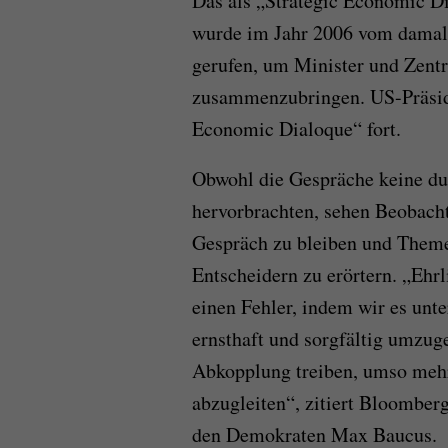
Das als „Strategic Economic 
wurde im Jahr 2006 vom damal
gerufen, um Minister und Zentr
zusammenzubringen. US-Präside
Economic Dialoque“ fort.
Obwohl die Gespräche keine dur
hervorbrachten, sehen Beobacht
Gespräch zu bleiben und Them
Entscheidern zu erörtern. „Ehrl
einen Fehler, indem wir es unt
ernsthaft und sorgfältig umzug
Abkopplung treiben, umso mehr 
abzugleiten“, zitiert Bloomber
den Demokraten Max Baucus.