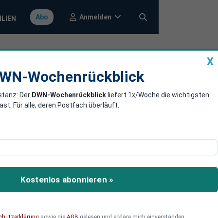
Anmelden
Abo
ILIEN
X
a
DWN-Wochenrückblick
WN-Wochenrückblick
stanz: Der
DWN-Wochenrückblick
liefert 1x/Woche die wichtigsten
- aber US-
. Für alle, deren Postfach überläuft.
er Gespräche mit den
n beiden Ländern derzeit
Kostenlos abonnieren »
chutzerklärung
sowie die
AGB
gelesen und erkläre mich einverstanden.