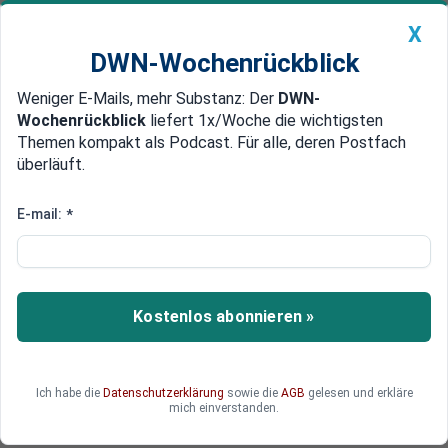
X
DWN-Wochenrückblick
Weniger E-Mails, mehr Substanz: Der
DWN-
Geldanlage Premium
Newsticker
MEIN DWN:
Wochenrückblick
liefert 1x/Woche die wichtigsten
Edelmetalle
DWN-Magazin
China
Themen kompakt als Podcast. Für alle, deren Postfach
überläuft.
DWN-Wochenrückblick
Auto Premium
Lieferketten und Ernteausfall:
E-mail:
*
Deutsche, jetzt wird auch
Kaffee-Trinken deutlich teurer
Kostenlos abonnieren »
Kaffee-Trinker müssen demnächst mehr Geld
auf den Tisch blättern. Ausschlaggebend sind
Missernten bei Kaffeebohnen, aber vor allem die
steigenden Transportkosten im Rahmen der
Ich habe die
Datenschutzerklärung
sowie die
AGB
gelesen und erkläre
mich einverstanden.
Lieferketten.