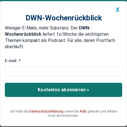
X
DWN-Wochenrückblick
Weniger E-Mails, mehr Substanz: Der
DWN-
Geldanlage Premium
Newsticker
MEIN DWN:
Wochenrückblick
liefert 1x/Woche die wichtigsten
Edelmetalle
DWN-Magazin
China
Themen kompakt als Podcast. Für alle, deren Postfach
überläuft.
DWN-Wochenrückblick
Auto Premium
Sieg der Taliban würde
E-mail:
*
Deutschland um 430 Millionen
Euro pro Jahr entlasten
Kostenlos abonnieren »
Bundesaußenminister Maas will "keinen Cent
mehr nach Afghanistan geben", wenn die Taliban
dort ein Kalifat errichten. Derzeit zahlt
Deutschland jedes Jahr 430 Millionen Euro.
Ich habe die
Datenschutzerklärung
sowie die
AGB
gelesen und erkläre
mich einverstanden.