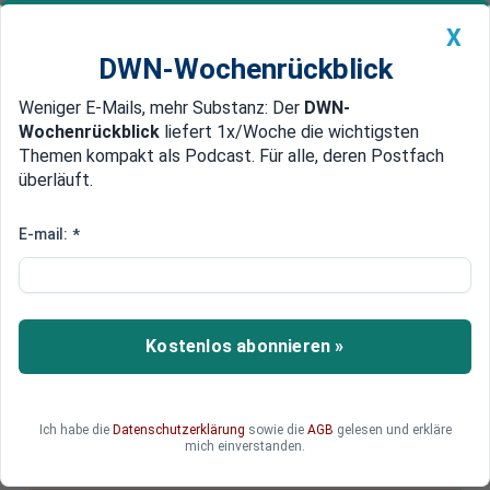
X
DWN-Wochenrückblick
Weniger E-Mails, mehr Substanz: Der
DWN-
Geldanlage Premium
Newsticker
MEIN DWN:
Wochenrückblick
liefert 1x/Woche die wichtigsten
Edelmetalle
DWN-Magazin
China
Themen kompakt als Podcast. Für alle, deren Postfach
überläuft.
DWN-Wochenrückblick
Auto Premium
„Amerikas neuer Saigon-
E-mail:
*
Moment“: Internationale
Pressestimmen zum Fall
Afghanistans an die Taliban
Kostenlos abonnieren »
Lesen Sie internationale Stimmen zur
Machtübernahme der Taliban.
Ich habe die
Datenschutzerklärung
sowie die
AGB
gelesen und erkläre
mich einverstanden.