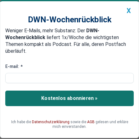
X
DWN-Wochenrückblick
Weniger E-Mails, mehr Substanz: Der
DWN-
Geldanlage Premium
Newsticker
MEIN DWN:
Wochenrückblick
liefert 1x/Woche die wichtigsten
Edelmetalle
DWN-Magazin
China
Themen kompakt als Podcast. Für alle, deren Postfach
überläuft.
DWN-Wochenrückblick
Auto Premium
BERNEGGER DECKT AUF Teil
E-mail:
*
eins: Deutschland lässt sich
beim Pariser Klimaabkommen
über den Tisch ziehen
Kostenlos abonnieren »
Die wirklich großen Klima-Sünder dürfen weiter
fröhlich Schadstoffe produzieren, während
Ich habe die
Datenschutzerklärung
sowie die
AGB
gelesen und erkläre
Deutschland seine Wirtschaft opfern soll, um
mich einverstanden.
das Weltklima zu retten.