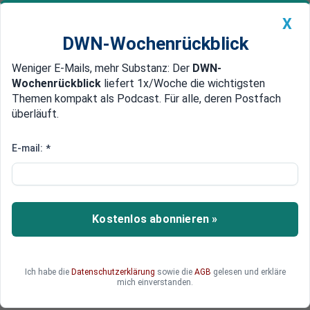
X
DWN-Wochenrückblick
Weniger E-Mails, mehr Substanz: Der
DWN-
Geldanlage Premium
Newsticker
MEIN DWN:
Wochenrückblick
liefert 1x/Woche die wichtigsten
Edelmetalle
DWN-Magazin
China
Themen kompakt als Podcast. Für alle, deren Postfach
überläuft.
DWN-Wochenrückblick
Auto Premium
Aufträge der deutschen
E-mail:
*
Industrie schwächeln, wieder
mehr Kurzarbeit
Kostenlos abonnieren »
Die Auftragslage der deutschen Industrie hat
sich kaum gebessert, die Umsätze gehen zurück.
Daher setzen die Betriebe nun wieder auf mehr
Kurzarbeit.
Ich habe die
Datenschutzerklärung
sowie die
AGB
gelesen und erkläre
mich einverstanden.