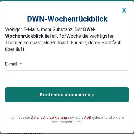
X
DWN-Wochenrückblick
Weniger E-Mails, mehr Substanz: Der
DWN-
Geldanlage Premium
Newsticker
MEIN DWN:
Wochenrückblick
liefert 1x/Woche die wichtigsten
Edelmetalle
DWN-Magazin
China
Themen kompakt als Podcast. Für alle, deren Postfach
überläuft.
DWN-Wochenrückblick
Auto Premium
EU und USA arbeiten an
E-mail:
*
transatlantischer
Technologieallianz
Kostenlos abonnieren »
Im Rahmen eines neuen Formats wollen die EU
und die US-Regierung gemeinsam Strategien im
Bereich der Hochtechnologie formulieren.
Allerdings gibt es Meinungsverschiedenheiten
Ich habe die
Datenschutzerklärung
sowie die
AGB
gelesen und erkläre
mich einverstanden.
mit Blick auf den letztendlichen Zweck des
Unterfangens.