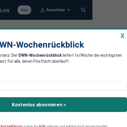
Anmelden
Abo
ILIEN
X
a
DWN-Wochenrückblick
WN-Wochenrückblick
stanz: Der
DWN-Wochenrückblick
liefert 1x/Woche die wichtigsten
terin:
. Für alle, deren Postfach überläuft.
wig
g der Europäischen Union
Kostenlos abonnieren »
chutzerklärung
sowie die
AGB
gelesen und erkläre mich einverstanden.