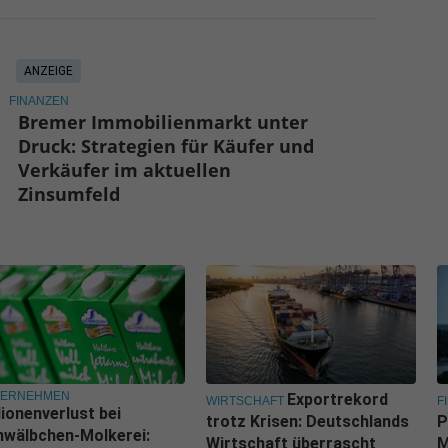
ANZEIGE
FINANZEN
Bremer Immobilienmarkt unter
Druck: Strategien für Käufer und
Verkäufer im aktuellen
Zinsumfeld
TERNEHMEN
Exportrekord
WIRTSCHAFT
F
lionenverlust bei
trotz Krisen: Deutschlands
P
wälbchen-Molkerei:
Wirtschaft überrascht
M