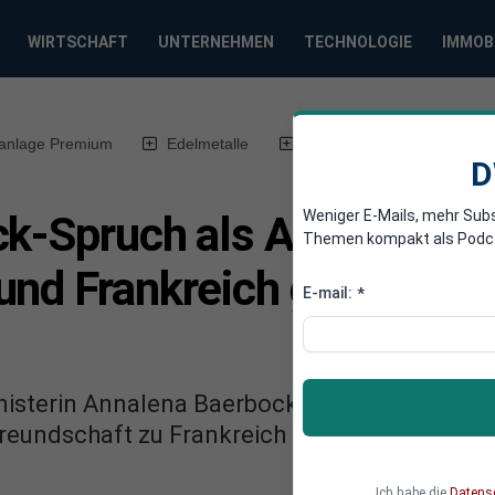
WIRTSCHAFT
UNTERNEHMEN
TECHNOLOGIE
IMMOB
anlage Premium
Edelmetalle
DWN-Magazin
Chin
D
Weniger E-Mails, mehr Sub
ck-Spruch als Außenminis
Themen kompakt als Podcast
und Frankreich gehören e
E-mail:
*
isterin Annalena Baerbock hat die Bedeutun
Freundschaft zu Frankreich hervorgehoben.
Ich habe die
Datens