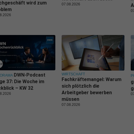
chgeschäft wird zum
07.08.2026
A
oblem
0
8.2026
WIRTSCHAFT
DWN-Podcast
NORAMA
P
Fachkräftemangel: Warum
ge 37: Die Woche im
g
sich plötzlich die
kblick – KW 32
g
Arbeitgeber bewerben
8.2026
0
müssen
07.08.2026