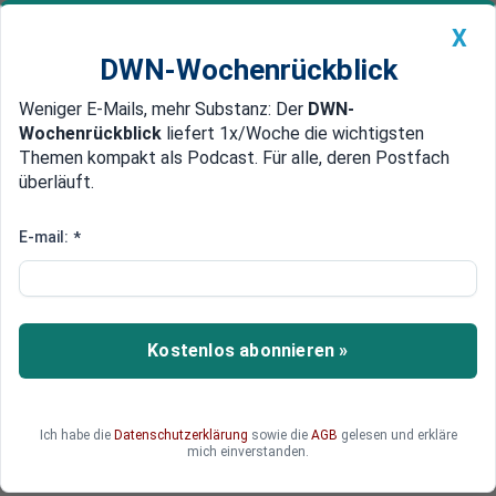
X
DWN-Wochenrückblick
Weniger E-Mails, mehr Substanz: Der
DWN-
Geldanlage Premium
Newsticker
MEIN DWN:
Wochenrückblick
liefert 1x/Woche die wichtigsten
Edelmetalle
DWN-Magazin
China
Themen kompakt als Podcast. Für alle, deren Postfach
überläuft.
DWN-Wochenrückblick
Auto Premium
Geopolitische Umbrüche mehren
E-mail:
*
sich in Westafrika
In Westafrika finden derzeit in drei Staaten
geopolitische Verschiebungen statt. Die EU wird
Kostenlos abonnieren »
in allen drei Fällen von den Vorgängen tangiert.
Ich habe die
Datenschutzerklärung
sowie die
AGB
gelesen und erkläre
mich einverstanden.
Deutsche Wirtschaftsnachrichten