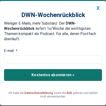
X
DWN-Wochenrückblick
Weniger E-Mails, mehr Substanz: Der
DWN-
Geldanlage Premium
Newsticker
MEIN DWN:
Wochenrückblick
liefert 1x/Woche die wichtigsten
Edelmetalle
DWN-Magazin
China
Themen kompakt als Podcast. Für alle, deren Postfach
überläuft.
DWN-Wochenrückblick
Auto Premium
Lagebericht Ukraine: Kiew
E-mail:
*
fordert härtere Sanktionen
gegen Russland
Kostenlos abonnieren »
Lesen Sie alle wichtigen Meldungen zum Konflikt
um die Ukraine im Liveticker.
Ich habe die
Datenschutzerklärung
sowie die
AGB
gelesen und erkläre
mich einverstanden.
Deutsche Wirtschaftsnachrichten