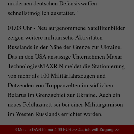
modernen deutschen Defensivwaffen
schnellstmöglich ausstattet."
01.03 Uhr - Neu aufgenommene Satellitenbilder
zeigen weitere militärische Aktivitäten
Russlands in der Nähe der Grenze zur Ukraine.
Das in den USA ansässige Unternehmen Maxar
TechnologiesMAXR.N meldet die Stationierung
von mehr als 100 Militärfahrzeugen und
Dutzenden von Truppenzelten im südlichen
Belarus im Grenzgebiet zur Ukraine. Auch ein
neues Feldlazarett sei bei einer Militärgarnison
im Westen Russlands errichtet worden.
00.36 Uhr - Ein mögliches Treffen zwischen US-
3 Monate DWN für nur 4,99 EUR
>> Ja, ich will Zugang >>