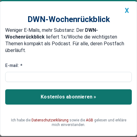
X
DWN-Wochenrückblick
Weniger E-Mails, mehr Substanz: Der
DWN-
Geldanlage Premium
Newsticker
MEIN DWN:
Wochenrückblick
liefert 1x/Woche die wichtigsten
Edelmetalle
DWN-Magazin
China
Themen kompakt als Podcast. Für alle, deren Postfach
überläuft.
DWN-Wochenrückblick
Auto Premium
US-Regierung forciert
E-mail:
*
Handelskrieg gegen China
Die US-Regierung verstärkt die Abkopplung von
China auf dem Hochtechnologiesektor. Auch für
Kostenlos abonnieren »
Europa birgt der Feldzug Risiken.
Ich habe die
Datenschutzerklärung
sowie die
AGB
gelesen und erkläre
mich einverstanden.
Deutsche Wirtschaftsnachrichten