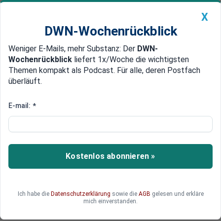
X
DWN-Wochenrückblick
Weniger E-Mails, mehr Substanz: Der
DWN-
Geldanlage Premium
Newsticker
MEIN DWN:
Wochenrückblick
liefert 1x/Woche die wichtigsten
Edelmetalle
DWN-Magazin
China
Themen kompakt als Podcast. Für alle, deren Postfach
überläuft.
DWN-Wochenrückblick
Auto Premium
Windkraft-Konzern Siemens
E-mail:
*
Gamesa fordert Subventionen
vom Staat
Kostenlos abonnieren »
Der Vorstandsvorsitzende des Windkraft-
Konzerns fordert von der Politik in Europa
langfristige Subventionen für die Branche.
Ich habe die
Datenschutzerklärung
sowie die
AGB
gelesen und erkläre
mich einverstanden.