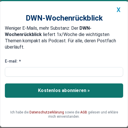
X
DWN-Wochenrückblick
Weniger E-Mails, mehr Substanz: Der
DWN-
Geldanlage Premium
Newsticker
MEIN DWN:
Wochenrückblick
liefert 1x/Woche die wichtigsten
Edelmetalle
DWN-Magazin
China
Themen kompakt als Podcast. Für alle, deren Postfach
überläuft.
DWN-Wochenrückblick
Auto Premium
Wie will Elon Musk Twitter
E-mail:
*
eigentlich verändern?
In Teil 2 des großen DWN-Berichts geht es
darum, wie Elon Musk Twitter im Hinblick auf
Kostenlos abonnieren »
Rentabilität, Funktionsweise und
Unternehmenskultur umkrempelt. Die Strategie
ist riskant, könnte aber am Ende aufgehen.
Ich habe die
Datenschutzerklärung
sowie die
AGB
gelesen und erkläre
mich einverstanden.