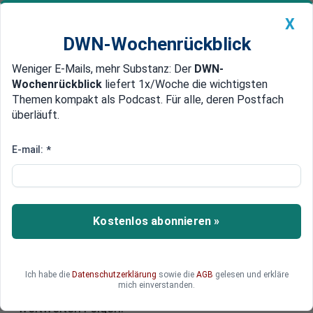
X
DWN-Wochenrückblick
Weniger E-Mails, mehr Substanz: Der
DWN-
Geldanlage Premium
Newsticker
MEIN DWN:
Wochenrückblick
liefert 1x/Woche die wichtigsten
Edelmetalle
DWN-Magazin
China
Themen kompakt als Podcast. Für alle, deren Postfach
überläuft.
DWN-Wochenrückblick
Auto Premium
Große Solarparks könnten das
E-mail:
*
Energieproblem lösen – und die
Erde aufheizen
Kostenlos abonnieren »
Forscher behaupten seit Jahren, dass große
Solarparks in einem Teil der Sahara ausreichen,
um die gesamte Welt mit Strom zu versorgen.
Doch das Konzept scheitert am Energietransport
Ich habe die
Datenschutzerklärung
sowie die
AGB
gelesen und erkläre
mich einverstanden.
und hätte dazu unerwünschte Nebeneffekte mit
weltweiten Folgen.