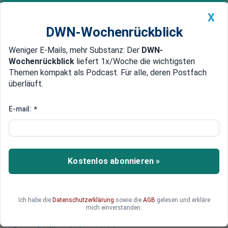
X
DWN-Wochenrückblick
Weniger E-Mails, mehr Substanz: Der
DWN-
Geldanlage Premium
Newsticker
MEIN DWN:
Wochenrückblick
liefert 1x/Woche die wichtigsten
Edelmetalle
DWN-Magazin
China
Themen kompakt als Podcast. Für alle, deren Postfach
überläuft.
DWN-Wochenrückblick
Auto Premium
Lagebericht Ukraine: Bachmut
E-mail:
*
droht Einkesselung
Die schweren Kämpfe um Bachmut setzen sich
unvermindert fort. Die Stadt droht eingekesselt
Kostenlos abonnieren »
zu werden. Lesen Sie alle Entwicklungen des
Tages zum Krieg in der Ukraine.
Ich habe die
Datenschutzerklärung
sowie die
AGB
gelesen und erkläre
mich einverstanden.