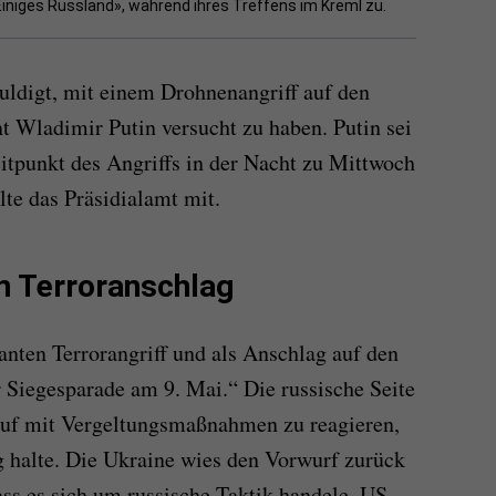
Einiges Russland», während ihres Treffens im Kreml zu.
uldigt, mit einem Drohnenangriff auf den
nt Wladimir Putin versucht zu haben. Putin sei
eitpunkt des Angriffs in der Nacht zu Mittwoch
lte das Präsidialamt mit.
n Terroranschlag
anten Terrorangriff und als Anschlag auf den
r Siegesparade am 9. Mai.“ Die russische Seite
rauf mit Vergeltungsmaßnahmen zu reagieren,
ig halte. Die Ukraine wies den Vorwurf zurück
ss es sich um russische Taktik handele. US-