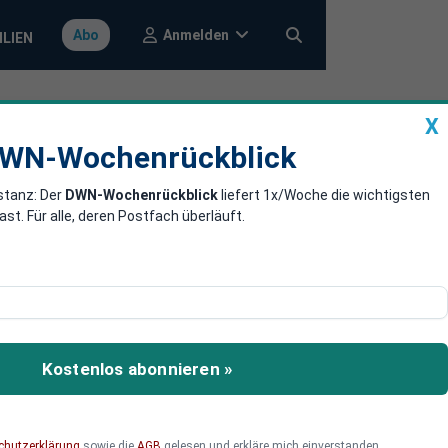
Anmelden
Abo
ILIEN
X
a
DWN-Wochenrückblick
WN-Wochenrückblick
stanz: Der
DWN-Wochenrückblick
liefert 1x/Woche die wichtigsten
uf Putin vor
. Für alle, deren Postfach überläuft.
nt Putin verübt zu haben.
lieb unversehrt. Russland
e.
Kostenlos abonnieren »
chutzerklärung
sowie die
AGB
gelesen und erkläre mich einverstanden.