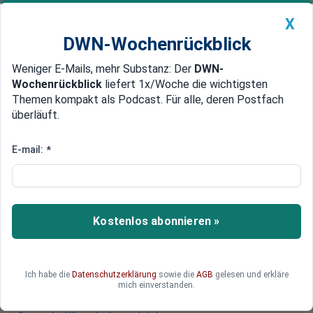
X
DWN-Wochenrückblick
Weniger E-Mails, mehr Substanz: Der
DWN-
Geldanlage Premium
Newsticker
MEIN DWN:
Wochenrückblick
liefert 1x/Woche die wichtigsten
Edelmetalle
DWN-Magazin
China
Themen kompakt als Podcast. Für alle, deren Postfach
überläuft.
DWN-Wochenrückblick
Auto Premium
China ermöglicht Deutschen
E-mail:
*
fortan visumsfreie Einreise
Deutsche können ab Anfang Dezember ohne
Visum nach China einreisen. Die Wirtschaft zeigt
Kostenlos abonnieren »
sich sehr erfreut und spricht von einem Schub
für die Beziehungen.
Ich habe die
Datenschutzerklärung
sowie die
AGB
gelesen und erkläre
mich einverstanden.