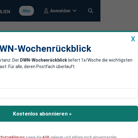
Anmelden
Abo
ILIEN
X
a
DWN-Wochenrückblick
WN-Wochenrückblick
stanz: Der
DWN-Wochenrückblick
liefert 1x/Woche die wichtigsten
twickeln
. Für alle, deren Postfach überläuft.
ahnhof auf dem Wasser.
Kostenlos abonnieren »
chutzerklärung
sowie die
AGB
gelesen und erkläre mich einverstanden.