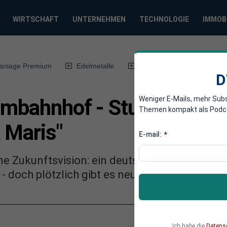
WIRTSCHAFT
UNTERNEHMEN
TECHNOLOGIE
IMMOB
anlage Premium
Edelmetalle
DWN-Magazin
Chin
D
Weniger E-Mails, mehr Sub
umbahnhof - Studenten en
Themen kompakt als Podcast
 Maris"
E-mail:
*
eine Zukunftsvision: ein deutscher Weltraumb
 - doch plötzlich gibt es neue Hürden.
Ich habe die
Datens