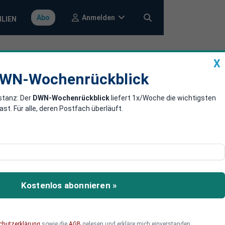
Anmelden
Abo
ILIEN
X
a
DWN-Wochenrückblick
WN-Wochenrückblick
stanz: Der
DWN-Wochenrückblick
liefert 1x/Woche die wichtigsten
oskau unter
. Für alle, deren Postfach überläuft.
rt, spüren, dass ihr Land
pezialoperation Putins ist
Kostenlos abonnieren »
e vorstößt, die
en sein.
chutzerklärung
sowie die
AGB
gelesen und erkläre mich einverstanden.