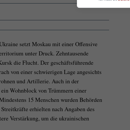
Ukraine setzt Moskau mit einer Offensive
erritorium unter Druck. Zehntausende
ursk die Flucht. Der geschäftsführende
ach von einer schwierigen Lage angesichts
ohnen und Artillerie. Auch in der
e ein Wohnblock von Trümmern einer
. Mindestens 15 Menschen wurden Behörden
n Streitkräfte erhielten nach Angaben des
ere Verstärkung, um die ukrainischen