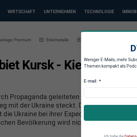
WIRTSCHAFT
UNTERNEHMEN
TECHNOLOGIE
IMMOB
anlage Premium
Edelmetalle
DWN-Magazin
Chin
D
Weniger E-Mails, mehr Sub
iet Kursk - Kiew setzt M
Themen kompakt als Podcast
E-mail:
*
ch Propaganda geleiteten Fernsehen irregefüh
eg mit der Ukraine steckt. Die vermeintliche S
t die Ukraine bei ihrer Expedition ins Ungewiss
chen Bevölkerung wird nicht mehr zu revidier
Ich habe die
Datens