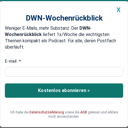
X
DWN-Wochenrückblick
Weniger E-Mails, mehr Substanz: Der
DWN-
Geldanlage Premium
Newsticker
MEIN DWN:
Wochenrückblick
liefert 1x/Woche die wichtigsten
Edelmetalle
DWN-Magazin
China
Themen kompakt als Podcast. Für alle, deren Postfach
überläuft.
DWN-Wochenrückblick
Auto Premium
Verkehrsminister Wissing macht
E-mail:
*
Druck für pünktlichere Züge
Marodes Schienennetz, unpünktliche Züge,
finanzielle Schieflage: Die Lage der Deutschen
Kostenlos abonnieren »
Bahn ist nicht gut. Was der Bund als Eigentümer
jetzt erwartet. Und warum Volker Wissing
plötzlich Aktionismus zeigt.
Ich habe die
Datenschutzerklärung
sowie die
AGB
gelesen und erkläre
mich einverstanden.