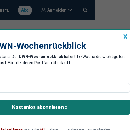
Anmelden
Abo
ILIEN
X
a
DWN-Wochenrückblick
WN-Wochenrückblick
stanz: Der
DWN-Wochenrückblick
liefert 1x/Woche die wichtigsten
er
. Für alle, deren Postfach überläuft.
rgischen
ei sein.
Kostenlos abonnieren »
chutzerklärung
sowie die
AGB
gelesen und erkläre mich einverstanden.