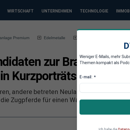
WIRTSCHAFT
UNTERNEHMEN
TECHNOLOGIE
IMMOB
anlage Premium
Edelmetalle
DWN-Magazin
Chin
D
Weniger E-Mails, mehr Sub
ndidaten zur Brandenburg
Themen kompakt als Podcast
in Kurzporträts
E-mail:
*
ahren, andere betreten Neuland: Die brandenbu
die Zugpferde für einen Wahlerfolg ihrer Part
Ich habe die
Datens