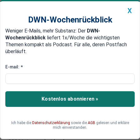
X
DWN-Wochenrückblick
Weniger E-Mails, mehr Substanz: Der
DWN-
Geldanlage Premium
Newsticker
MEIN DWN:
Wochenrückblick
liefert 1x/Woche die wichtigsten
Edelmetalle
DWN-Magazin
China
Themen kompakt als Podcast. Für alle, deren Postfach
überläuft.
DWN-Wochenrückblick
Auto Premium
Deutschlandticket: Preis steigt
E-mail:
*
im Jahr 2025 von 49 auf 58 Euro
Ab 1. Januar kostet das Deutschlandticket 58
Euro pro Monat – eine Erhöhung von 9 Euro.
Kostenlos abonnieren »
Verkehrsminister Oliver Krischer betont die
Kostendeckung, während Verbraucherverbände
warnen, dass die Preise viele Kunden
Ich habe die
Datenschutzerklärung
sowie die
AGB
gelesen und erkläre
abschrecken könnten. Wie lange der Preis gilt,
mich einverstanden.
bleibt unklar; 1,5 Mrd. Euro Bundeszuschuss für