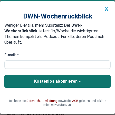
X
DWN-Wochenrückblick
Weniger E-Mails, mehr Substanz: Der
DWN-
Geldanlage Premium
Newsticker
MEIN DWN:
Wochenrückblick
liefert 1x/Woche die wichtigsten
Edelmetalle
DWN-Magazin
China
Themen kompakt als Podcast. Für alle, deren Postfach
überläuft.
DWN-Wochenrückblick
Auto Premium
Iran-Gegenschlag: Fast 200
E-mail:
*
Raketen auf Israel abgefeuert -
droht weitere Eskalation?
Kostenlos abonnieren »
Der Iran hat Israel mit einer Vielzahl von Raketen
angegriffen. Nach ersten Schätzungen der
israelischen Armee wurden am Dienstagabend
rund 180 Raketen abgefeuert. Die Mehrheit der
Ich habe die
Datenschutzerklärung
sowie die
AGB
gelesen und erkläre
mich einverstanden.
Geschosse wurde laut israelischem Militär und
einer von den USA geführten