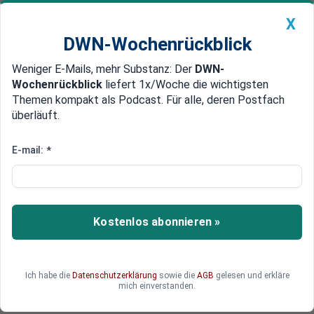
X
DWN-Wochenrückblick
Weniger E-Mails, mehr Substanz: Der
DWN-
Geldanlage Premium
Newsticker
MEIN DWN:
Wochenrückblick
liefert 1x/Woche die wichtigsten
Edelmetalle
DWN-Magazin
China
Themen kompakt als Podcast. Für alle, deren Postfach
überläuft.
DWN-Wochenrückblick
Auto Premium
Litauen vor Machtwechsel:
E-mail:
*
Sozialdemokraten gewinnen
Parlamentswahl
Kostenlos abonnieren »
In Litauen setzen sich bei der Parlamentswahl
die Sozialdemokraten durch. Für den
Machtwechsel will deren Parteichefin nun ein
Mitte-Links-Bündnis mit zwei anderen
Ich habe die
Datenschutzerklärung
sowie die
AGB
gelesen und erkläre
mich einverstanden.
Oppositionsparteien eingehen.