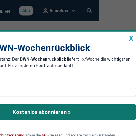
Anmelden
Abo
ILIEN
X
a
DWN-Wochenrückblick
WN-Wochenrückblick
stanz: Der
DWN-Wochenrückblick
liefert 1x/Woche die wichtigsten
hocks –
. Für alle, deren Postfach überläuft.
ihnen oft die Mittel
ehen. Auch Flüchtlinge
Kostenlos abonnieren »
chutzerklärung
sowie die
AGB
gelesen und erkläre mich einverstanden.