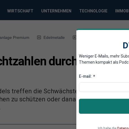
WIRTSCHAFT
UNTERNEHMEN
TECHNOLOGIE
IMMOB
anlage Premium
Edelmetalle
DWN-Magazin
Chin
D
Weniger E-Mails, mehr Sub
chtzahlen durch Klimasc
Themen kompakt als Podcast
E-mail:
*
ls treffen die Schwächsten am härtesten, da 
ophen zu schützen oder danach wieder aufzust
.
Ich habe die
Datens