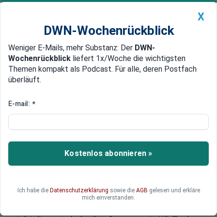
X
DWN-Wochenrückblick
Weniger E-Mails, mehr Substanz: Der
DWN-
Geldanlage Premium
Newsticker
MEIN DWN:
Wochenrückblick
liefert 1x/Woche die wichtigsten
Edelmetalle
DWN-Magazin
China
Themen kompakt als Podcast. Für alle, deren Postfach
überläuft.
DWN-Wochenrückblick
Auto Premium
EU-Kommission verhängt
E-mail:
*
Millionenstrafe gegen Meta
Die EU-Kommission hat Meta eine Strafe von
fast 800 Millionen Euro auferlegt, weil der
Kostenlos abonnieren »
Facebook-Mutterkonzern seinen Online-
Marktplatz unfaire Vorteile verschafft hat. Meta
kündigte an, gegen das Urteil vorzugehen,
Ich habe die
Datenschutzerklärung
sowie die
AGB
gelesen und erkläre
während die Brüsseler Behörde das
mich einverstanden.
wettbewerbswidrige Verhalten kritisiert. Dies ist