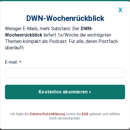
X
DWN-Wochenrückblick
Weniger E-Mails, mehr Substanz: Der
DWN-
Geldanlage Premium
Newsticker
MEIN DWN:
Wochenrückblick
liefert 1x/Woche die wichtigsten
Edelmetalle
DWN-Magazin
China
Themen kompakt als Podcast. Für alle, deren Postfach
überläuft.
DWN-Wochenrückblick
Auto Premium
Ukraine setzt auf eigene
E-mail:
*
Massenproduktion von Raketen
Weitere 50 Milliarden US-Dollar soll die Ukraine
von führenden westlichen Industriestaaten
Kostenlos abonnieren »
bekommen. Einen Großteil davon übernehmen
die USA. Indirekt muss aber Russland dafür
zahlen.
Ich habe die
Datenschutzerklärung
sowie die
AGB
gelesen und erkläre
mich einverstanden.