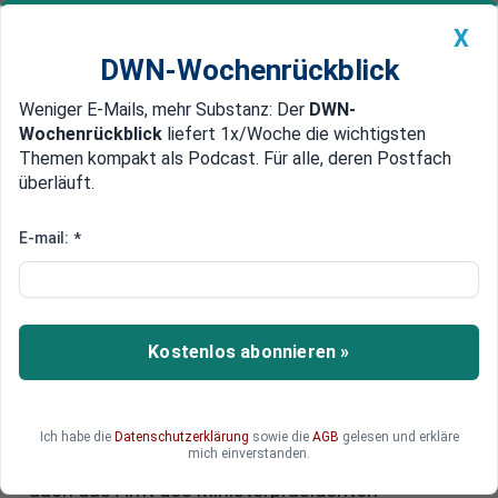
X
DWN-Wochenrückblick
Weniger E-Mails, mehr Substanz: Der
DWN-
Geldanlage Premium
Newsticker
MEIN DWN:
Wochenrückblick
liefert 1x/Woche die wichtigsten
Edelmetalle
DWN-Magazin
China
Themen kompakt als Podcast. Für alle, deren Postfach
überläuft.
DWN-Wochenrückblick
Auto Premium
Trudeau-
E-mail:
*
Nachfolger: Mark Carney soll
Kanada führen
Kostenlos abonnieren »
Der ehemalige Zentralbankchef Mark Carney wird
neuer Vorsitzender der Liberalen Partei in
Kanada. Das ergab eine Abstimmung unter
Parteimitgliedern. Als Nachfolger von Justin
Ich habe die
Datenschutzerklärung
sowie die
AGB
gelesen und erkläre
mich einverstanden.
Trudeau wird der 59-jährige Wirtschaftsexperte
auch das Amt des Ministerpräsidenten