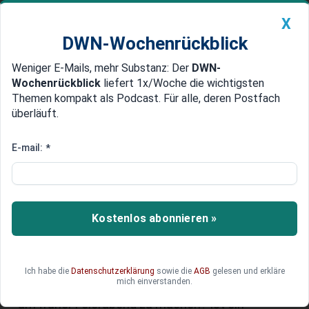
X
DWN-Wochenrückblick
Weniger E-Mails, mehr Substanz: Der
DWN-
Geldanlage Premium
Newsticker
MEIN DWN:
Wochenrückblick
liefert 1x/Woche die wichtigsten
Edelmetalle
DWN-Magazin
China
Themen kompakt als Podcast. Für alle, deren Postfach
überläuft.
DWN-Wochenrückblick
Auto Premium
Mittagspause in Deutschland:
E-mail:
*
Was Beschäftigte dürfen und
was nicht
Kostenlos abonnieren »
Die Mittagspause in Deutschland ist mehr als nur
eine Unterbrechung der Arbeitszeit – sie ist
gesetzlich geregelt und dient der Erholung. Doch
viele Arbeitnehmer sind unsicher: Was ist
Ich habe die
Datenschutzerklärung
sowie die
AGB
gelesen und erkläre
mich einverstanden.
erlaubt, und was nicht? Darf man durcharbeiten,
um früher Feierabend zu machen? Ist ein