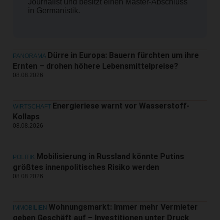
Journalist und besitzt einen Master-Abschluss
in Germanistik.
Dürre in Europa: Bauern fürchten um ihre
PANORAMA
Ernten – drohen höhere Lebensmittelpreise?
08.08.2026
Energieriese warnt vor Wasserstoff-
WIRTSCHAFT
Kollaps
08.08.2026
Mobilisierung in Russland könnte Putins
POLITIK
größtes innenpolitisches Risiko werden
08.08.2026
Wohnungsmarkt: Immer mehr Vermieter
IMMOBILIEN
geben Geschäft auf – Investitionen unter Druck