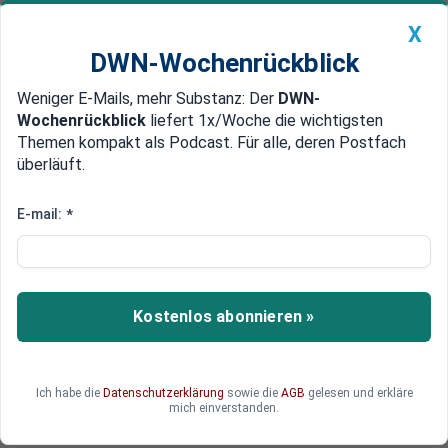
X
DWN-Wochenrückblick
Weniger E-Mails, mehr Substanz: Der
DWN-
Geldanlage Premium
Newsticker
MEIN DWN:
Wochenrückblick
liefert 1x/Woche die wichtigsten
Edelmetalle
DWN-Magazin
China
Themen kompakt als Podcast. Für alle, deren Postfach
überläuft.
DWN-Wochenrückblick
Auto Premium
Bullenmarkt im Blick: Steht der
E-mail:
*
globale Aufwärtstrend vor einer
Wende?
Kostenlos abonnieren »
Die globalen Aktienmärkte erleben nach Jahren
starken Wachstums wieder mehr Unsicherheit
und kritischere Kursbewegungen. Doch woran
lässt sich ablesen, ob der Aufwärtstrend seine
Ich habe die
Datenschutzerklärung
sowie die
AGB
gelesen und erkläre
mich einverstanden.
Stärke behält oder an Dynamik verliert?