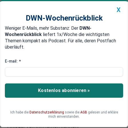
X
DWN-Wochenrückblick
Weniger E-Mails, mehr Substanz: Der
DWN-
Geldanlage Premium
Newsticker
MEIN DWN:
Wochenrückblick
liefert 1x/Woche die wichtigsten
Edelmetalle
DWN-Magazin
China
Themen kompakt als Podcast. Für alle, deren Postfach
überläuft.
DWN-Wochenrückblick
Auto Premium
Warren Buffett übergibt
E-mail:
*
Berkshire: Was vom Orakel von
Omaha bleibt
Kostenlos abonnieren »
Er ist das Gesicht des Value Investing, ein Vorbild
für Generationen von Anlegern – und nun zieht
sich Warren Buffett zurück. Nach Jahrzehnten
an der Spitze von Berkshire Hathaway gibt der
Ich habe die
Datenschutzerklärung
sowie die
AGB
gelesen und erkläre
mich einverstanden.
95-Jährige die operative Führung ab. Was
Anleger von ihm lernen können.