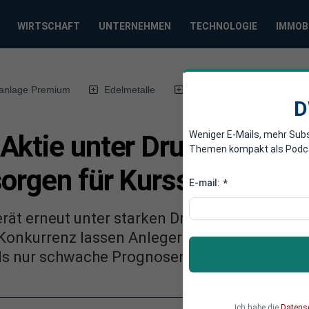
WIRTSCHAFT
UNTERNEHMEN
TECHNOLOGIE
IMMOB
anlage Premium
Edelmetalle
DWN-Magazin
Chin
D
Weniger E-Mails, mehr Sub
Aktie unter Druck: Umsa
Themen kompakt als Podcast
orgen für Kurssturz
E-mail:
*
rät erneut unter starken Druck. Ein überrasc
onkurrenz lassen Anleger nervös reagieren.
s nur schwache Prognosen – wie ernst ist die
Ich habe die
Datens