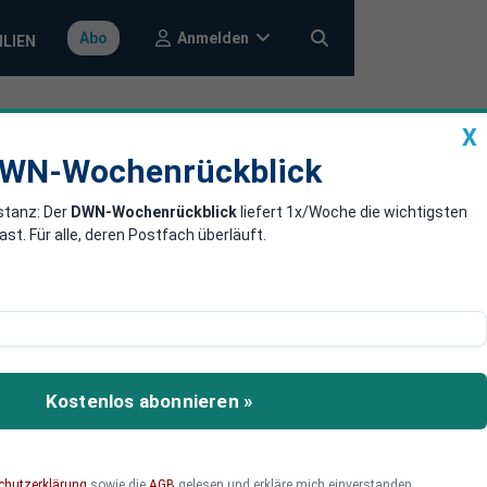
Anmelden
Abo
ILIEN
X
a
DWN-Wochenrückblick
WN-Wochenrückblick
stanz: Der
DWN-Wochenrückblick
liefert 1x/Woche die wichtigsten
tzrückgang
. Für alle, deren Postfach überläuft.
hend pessimistischer
 Doch hinter dem
Kostenlos abonnieren »
 Lage wirklich?
chutzerklärung
sowie die
AGB
gelesen und erkläre mich einverstanden.