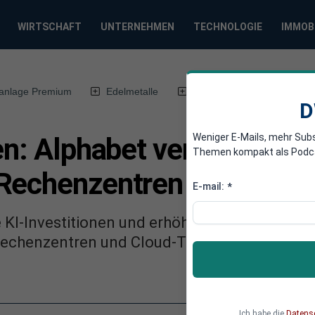
WIRTSCHAFT
UNTERNEHMEN
TECHNOLOGIE
IMMOB
anlage Premium
Edelmetalle
DWN-Magazin
Chin
D
Weniger E-Mails, mehr Sub
en: Alphabet verdoppelt M
Themen kompakt als Podcast
 Rechenzentren
E-mail:
*
 KI-Investitionen und erhöht den Druck auf W
n Rechenzentren und Cloud-Technologien, wä
Ich habe die
Datens