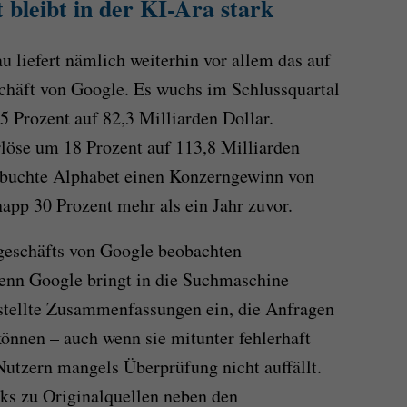
bleibt in der KI-Ära stark
u liefert nämlich weiterhin vor allem das auf
häft von Google. Es wuchs im Schlussquartal
5 Prozent auf 82,3 Milliarden Dollar.
löse um 18 Prozent auf 113,8 Milliarden
erbuchte Alphabet einen Konzerngewinn von
napp 30 Prozent mehr als ein Jahr zuvor.
geschäfts von Google beobachten
enn Google bringt in die Suchmaschine
stellte Zusammenfassungen ein, die Anfragen
können – auch wenn sie mitunter fehlerhaft
Nutzern mangels Überprüfung nicht auffällt.
nks zu Originalquellen neben den