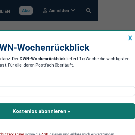
Anmelden
Abo
ILIEN
X
a
DWN-Wochenrückblick
WN-Wochenrückblick
stanz: Der
DWN-Wochenrückblick
liefert 1x/Woche die wichtigsten
illiarden-
. Für alle, deren Postfach überläuft.
ettbewerber. Der Internet-
hrend Werbegeschäft und
Kostenlos abonnieren »
chutzerklärung
sowie die
AGB
gelesen und erkläre mich einverstanden.