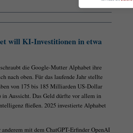
 will KI-Investitionen in etwa
 schraubt die Google-Mutter Alphabet ihre
sch nach oben. Für das laufende Jahr stellte
aben von 175 bis 185 Milliarden US-Dollar
 in Aussicht. Das Geld dürfte vor allem in
telligenz fließen. 2025 investierte Alphabet
ter anderem mit dem ChatGPT-Erfinder OpenAI