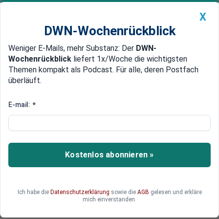
X
DWN-Wochenrückblick
Weniger E-Mails, mehr Substanz: Der
DWN-
Geldanlage Premium
Newsticker
MEIN DWN:
Wochenrückblick
liefert 1x/Woche die wichtigsten
Edelmetalle
DWN-Magazin
China
Themen kompakt als Podcast. Für alle, deren Postfach
überläuft.
DWN-Wochenrückblick
Auto Premium
Sozialistisches Mega-Patchwork
E-mail:
*
Valérie Trierweiler: Nun hat auch
Frankreich eine
„Lebensgefährtin“ als First Lady
Kostenlos abonnieren »
Die Lebensgefährtin von Francois Hollande,
Valérie Trierweiler, will weiter als Journalistin bei
Paris Match arbeiten. Interessenkonflikt sieht sie
Ich habe die
Datenschutzerklärung
sowie die
AGB
gelesen und erkläre
keinen, schließlich wurde sie aus dem Politik- in
mich einverstanden.
das Kulturressort versetzt.