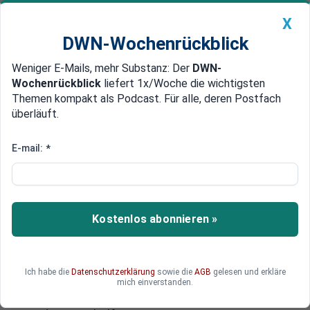
X
DWN-Wochenrückblick
Weniger E-Mails, mehr Substanz: Der
DWN-
Geldanlage Premium
Newsticker
MEIN DWN:
Wochenrückblick
liefert 1x/Woche die wichtigsten
Edelmetalle
DWN-Magazin
China
Themen kompakt als Podcast. Für alle, deren Postfach
überläuft.
DWN-Wochenrückblick
Auto Premium
Will keine Politik der kleinen Häppchen
E-mail:
*
Kontrolle für Europa: Obama
schickt erstmals Berater zu EU-
Gipfel
Kostenlos abonnieren »
US-Präsident Barack Obama wird zunehmend
nervös: Die chaotischen Zustände in Europa
gefährden seine Wiederwahl im November. Daher
Ich habe die
Datenschutzerklärung
sowie die
AGB
gelesen und erkläre
gibt es beim nächsten EU-Gipfel eine Premiere:
mich einverstanden.
US-Beraten sollen den Europäern auf ihrem Weg