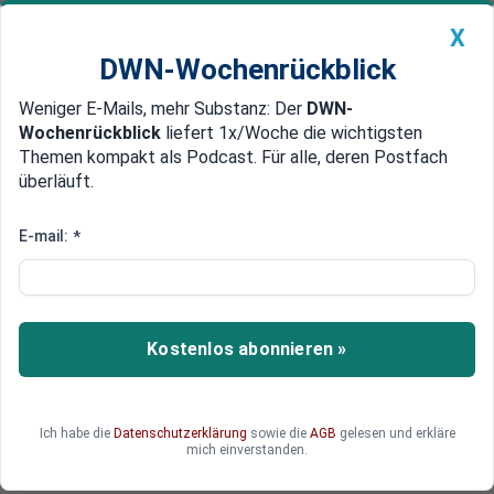
X
DWN-Wochenrückblick
Weniger E-Mails, mehr Substanz: Der
DWN-
Geldanlage Premium
Newsticker
MEIN DWN:
Wochenrückblick
liefert 1x/Woche die wichtigsten
Edelmetalle
DWN-Magazin
China
Themen kompakt als Podcast. Für alle, deren Postfach
überläuft.
DWN-Wochenrückblick
Auto Premium
Nachfrage geht zurück
E-mail:
*
Angst vor Ansteckung: Zinsen
italienischer Papiere auf 6-
Monats-Hoch
Kostenlos abonnieren »
Mario Monti kann die Investoren nicht beruhigen:
Bei der heutigen Auktion von einjährigen
Staatsanleihen ist die Rendite deutlich gestiegen
Ich habe die
Datenschutzerklärung
sowie die
AGB
gelesen und erkläre
– die Nachfrage ging hingegen zurück.
mich einverstanden.