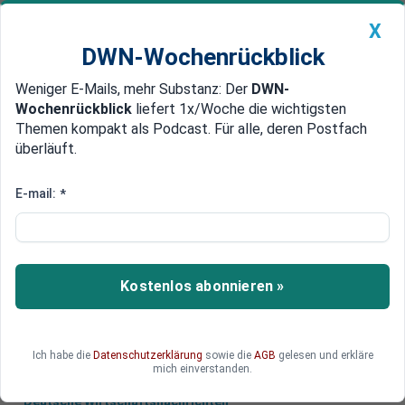
X
DWN-Wochenrückblick
Weniger E-Mails, mehr Substanz: Der
DWN-
Geldanlage Premium
Newsticker
MEIN DWN:
Wochenrückblick
liefert 1x/Woche die wichtigsten
Edelmetalle
DWN-Magazin
China
Themen kompakt als Podcast. Für alle, deren Postfach
überläuft.
DWN-Wochenrückblick
Auto Premium
"Banken müssen scheitern dürfen"
E-mail:
*
Im Wortlaut: Offener Brief der
160 Ökonomen
160 Ökonomen wenden sich in einem Offenen
Kostenlos abonnieren »
Brief gegen die geplante Bankenunion in Europa.
Das Dokument im Wortlaut.
Ich habe die
Datenschutzerklärung
sowie die
AGB
gelesen und erkläre
mich einverstanden.
Deutsche Wirtschaftsnachrichten