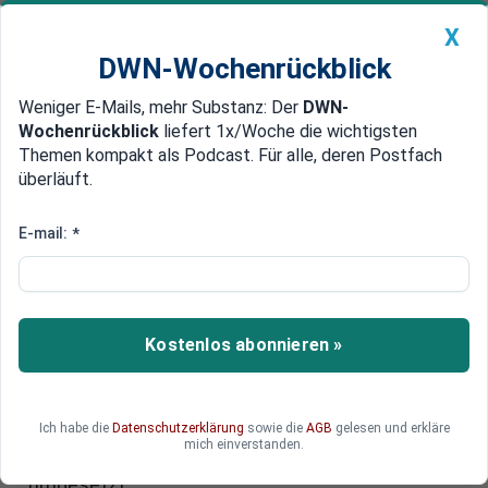
X
DWN-Wochenrückblick
Weniger E-Mails, mehr Substanz: Der
DWN-
Geldanlage Premium
Newsticker
MEIN DWN:
Wochenrückblick
liefert 1x/Woche die wichtigsten
Edelmetalle
DWN-Magazin
China
Themen kompakt als Podcast. Für alle, deren Postfach
überläuft.
DWN-Wochenrückblick
Auto Premium
Mehr Ausgaben, Steuererhöhung verschoben
E-mail:
*
Reform bleibt Idee: Italien will
nur 26 Milliarden Euro sparen
Italien geht seine öffentlichen Finanzen mit einer
Kostenlos abonnieren »
Entschiedenheit an wie zuvor nur die Griechen:
Gerade mal 26 Milliarden Euro sollen in den
kommenden drei Jahren eingespart werden. Alle
Ich habe die
Datenschutzerklärung
sowie die
AGB
gelesen und erkläre
weitreichenden Maßnahmen, die Mario Monti
mich einverstanden.
verkündet hatte, werden offenkundig niemals
umgesetzt.