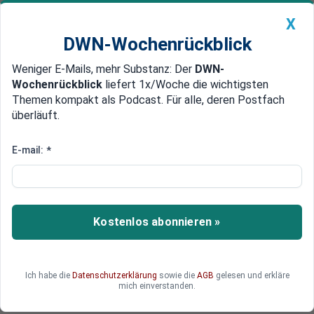
X
DWN-Wochenrückblick
Weniger E-Mails, mehr Substanz: Der
DWN-
Geldanlage Premium
Newsticker
MEIN DWN:
Wochenrückblick
liefert 1x/Woche die wichtigsten
Edelmetalle
DWN-Magazin
China
Themen kompakt als Podcast. Für alle, deren Postfach
überläuft.
DWN-Wochenrückblick
Auto Premium
Kreditklemme und schlechte Bilanzen
E-mail:
*
Slowenien: Banken haben faule
Kredite von über 6 Milliarden
Euro
Kostenlos abonnieren »
Auf den Finanzmärkten wird Slowenien bereits
als nächster Bailout-Kandidat gehandelt. Die
faulen Kredite in den Bilanzen der Bank sind
Ich habe die
Datenschutzerklärung
sowie die
AGB
gelesen und erkläre
enorm gestiegen. Die größte Bank des Landes
mich einverstanden.
braucht erneut eine Finanzspritze.