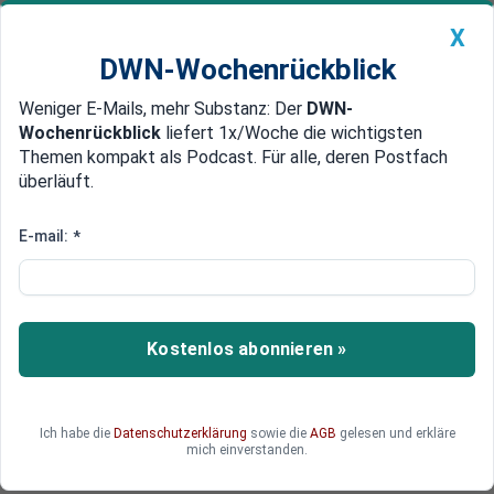
X
DWN-Wochenrückblick
Weniger E-Mails, mehr Substanz: Der
DWN-
Geldanlage Premium
Newsticker
MEIN DWN:
Wochenrückblick
liefert 1x/Woche die wichtigsten
Edelmetalle
DWN-Magazin
China
Themen kompakt als Podcast. Für alle, deren Postfach
überläuft.
DWN-Wochenrückblick
Auto Premium
Einbruch der Euro-Fans bei der FDP
E-mail:
*
Umfrage: Mehrheit der
Deutschen ist gegen eine
politische Union in Europa
Kostenlos abonnieren »
Die Deutschen sehen die EU deutlich skeptischer
als ihre Politiker. Auffallend an einer neuen
Umfrage: Junge Wähler sind längst nicht mehr so
Ich habe die
Datenschutzerklärung
sowie die
AGB
gelesen und erkläre
begeistert von der Idee einer stärkeren
mich einverstanden.
Integration als es noch vor drei Jahren gewesen