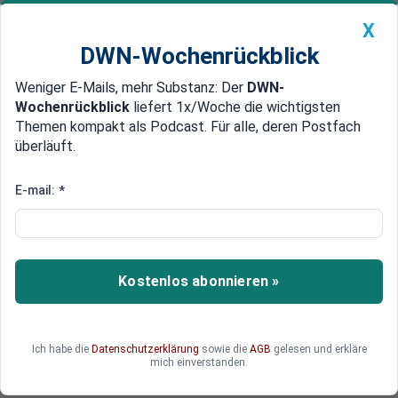
X
DWN-Wochenrückblick
Weniger E-Mails, mehr Substanz: Der
DWN-
Geldanlage Premium
Newsticker
MEIN DWN:
Wochenrückblick
liefert 1x/Woche die wichtigsten
Edelmetalle
DWN-Magazin
China
Themen kompakt als Podcast. Für alle, deren Postfach
überläuft.
DWN-Wochenrückblick
Auto Premium
Lobbyregister: Finanzbranche
E-mail:
*
lobbyiert mit Hunderten
Vertretern im Bundestag
Kostenlos abonnieren »
Das Lobbyregister zeigt, wer im Bundestag
versucht, Politik zu beeinflussen. Eine
Auswertung zeigt: Die Finanzbranche setzt viel
Geld ein.
Ich habe die
Datenschutzerklärung
sowie die
AGB
gelesen und erkläre
mich einverstanden.