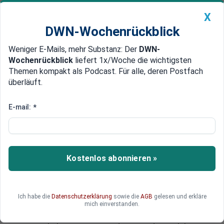
X
DWN-Wochenrückblick
Weniger E-Mails, mehr Substanz: Der
DWN-
Geldanlage Premium
Newsticker
MEIN DWN:
Wochenrückblick
liefert 1x/Woche die wichtigsten
Edelmetalle
DWN-Magazin
China
Themen kompakt als Podcast. Für alle, deren Postfach
überläuft.
DWN-Wochenrückblick
Auto Premium
Lehman-Erinnerungen in Paris
E-mail:
*
Paukenschlag: Frankreich muss
zweitgrößte Immobilien-Bank
verstaatlichen
Kostenlos abonnieren »
In Frankreich erreicht die Immobilienkrise einen
neuen Höhepunkt: Finanzminister Pierre
Moscovici gab am Freitag bekannt, dass der
Ich habe die
Datenschutzerklärung
sowie die
AGB
gelesen und erkläre
Staat den angeschlagenen Immobilien-
mich einverstanden.
Finanzierer Crédit Immobilier de France