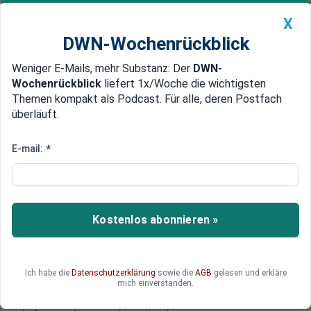
X
DWN-Wochenrückblick
Weniger E-Mails, mehr Substanz: Der
DWN-
Geldanlage Premium
Newsticker
MEIN DWN:
Wochenrückblick
liefert 1x/Woche die wichtigsten
Edelmetalle
DWN-Magazin
China
Themen kompakt als Podcast. Für alle, deren Postfach
überläuft.
DWN-Wochenrückblick
Auto Premium
Jobkrise erfasst Europa
E-mail:
*
OECD: Jugendarbeitslosigkeit in
Europa erreicht bedrohliche
Ausmaße
Kostenlos abonnieren »
7,8 Millionen Jugendliche in Europa sind
arbeitslos. Sie drohen zu einer verlorenen
Generation zu werden, warnt der OECD
Ich habe die
Datenschutzerklärung
sowie die
AGB
gelesen und erkläre
Generalsekretär Angel Gurria. Der EU ist das
mich einverstanden.
massive Problem bewusst. Eine konkrete Lösung